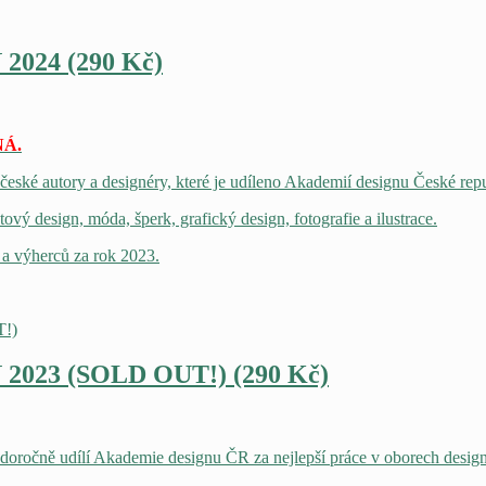
24 (290 Kč)
Á.
eské autory a designéry, které je udíleno Akademií designu České rep
ový design, móda, šperk, grafický design, fotografie a ilustrace.
a výherců za rok 2023.
23 (SOLD OUT!) (290 Kč)
čně udílí Akademie designu ČR za nejlepší práce v oborech design, mó