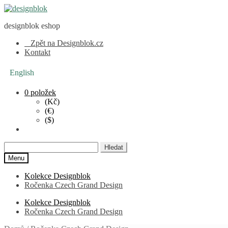
Přeskočit
Přejít
na
k
designblok eshop
navigaci
obsahu
webu
Zpět na Designblok.cz
Kontakt
English
0 položek
(Kč)
(€)
($)
Hledat:
Menu
Kolekce Designblok
Ročenka Czech Grand Design
Kolekce Designblok
Ročenka Czech Grand Design