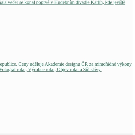
ala večer se konal poprvé v Hudebním divadle Karlín, kde jeviště
 republice. Ceny uděluje Akademie designu ČR za mimořádné výkony,
 Fotograf roku, Výrobce roku, Objev roku a Síň slávy.