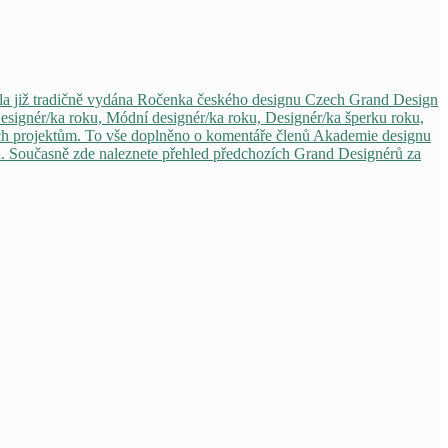
 byla již tradičně vydána Ročenka českého designu Czech Grand Design
(Designér/ka roku, Módní designér/ka roku, Designér/ka šperku roku,
ejich projektům. To vše doplněno o komentáře členů Akademie designu
ČR. Současně zde naleznete přehled předchozích Grand Designérů za