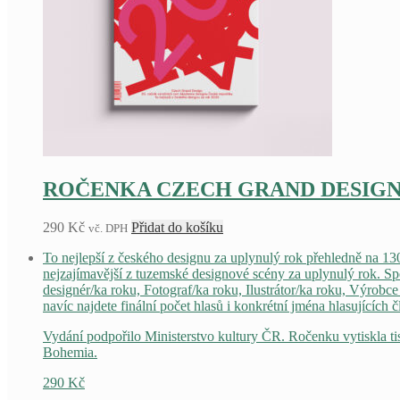
ROČENKA CZECH GRAND DESIGN 20
290
Kč
Přidat do košíku
vč. DPH
To nejlepší z českého designu za uplynulý rok přehledně na 13
nejzajímavější z tuzemské designové scény za uplynulý rok. Spe
designér/ka roku, Fotograf/ka roku, Ilustrátor/ka roku, Výrob
navíc najdete finální počet hlasů i konkrétní jména hlasujícíc
Vydání podpořilo Ministerstvo kultury ČR. Ročenku vytiskla t
Bohemia.
290
Kč