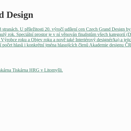
d Design
8 stranách. U příležitosti 20. výročí udílení cen Czech Grand Design
ulý rok. Speciální prostor je v ní věnován finalistům všech kategorií 
ku, Výrobce roku a Objev roku a nově také Interiérový designér/ka) a j
ní počet hlasů i konkrétní jména hlasujících členů Akademie designu 
iskárna Tiskárna HRG v Litomyšli.