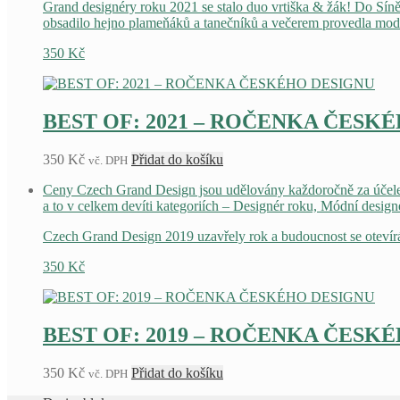
Grand designéry roku 2021 se stalo duo vrtiška & žák! Do Sín
obsadilo hejno plameňáků a tanečníků a večerem provedla moder
350
Kč
BEST OF: 2021 – ROČENKA ČESKÉ
350
Kč
Přidat do košíku
vč. DPH
Ceny Czech Grand Design jsou udělovány každoročně za účelem
a to v celkem devíti kategoriích – Designér roku, Módní design
Czech Grand Design 2019 uzavřely rok a budoucnost se otevírá
350
Kč
BEST OF: 2019 – ROČENKA ČESKÉ
350
Kč
Přidat do košíku
vč. DPH