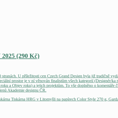
25 (290 Kč)
0 stranách. U příležitosti cen Czech Grand Design byla již tradičně 
ciální prostor je v ní věnován finalistům všech kategorií (Designér/ka
ce roku a Objev roku) a jejich projektům. To vše doplněno o komentáře
h členů Akademie designu ČR.
iskárna Tiskárna HRG v Litomyšli na papírech Color Style 270 g, Gard