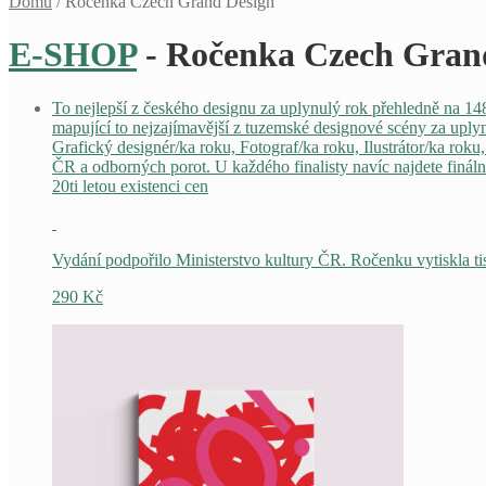
Domů
/
Ročenka Czech Grand Design
E-SHOP
- Ročenka Czech Gran
To nejlepší z českého designu za uplynulý rok přehledně na 14
mapující to nejzajímavější z tuzemské designové scény za uplyn
Grafický designér/ka roku, Fotograf/ka roku, Ilustrátor/ka ro
ČR a odborných porot. U každého finalisty navíc najdete finál
20ti letou existenci cen
Vydání podpořilo Ministerstvo kultury ČR. Ročenku vytiskla t
290
Kč