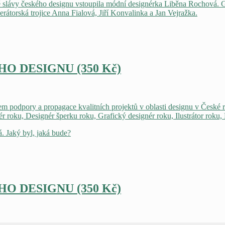
ě slávy českého designu vstoupila módní designérka Liběna Rochová. G
átorská trojice Anna Fialová, Jiří Konvalinka a Jan Vejražka.
HO DESIGNU (350 Kč)
 podpory a propagace kvalitních projektů v oblasti designu v České
ér roku, Designér šperku roku, Grafický designér roku, Ilustrátor roku,
. Jaký byl, jaká bude?
HO DESIGNU (350 Kč)