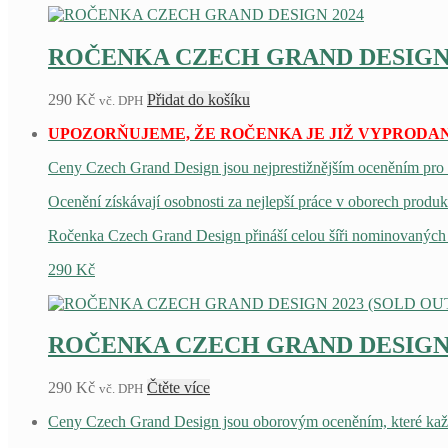
ROČENKA CZECH GRAND DESIGN 20
290
Kč
Přidat do košíku
vč. DPH
UPOZORŇUJEME, ŽE ROČENKA JE JIŽ VYPRODAN
Ceny Czech Grand Design jsou nejprestižnějším oceněním pro č
Ocenění získávají osobnosti za nejlepší práce v oborech produkt
Ročenka Czech Grand Design přináší celou šíři nominovaných 
290
Kč
ROČENKA CZECH GRAND DESIGN 20
290
Kč
Čtěte více
vč. DPH
Ceny Czech Grand Design jsou oborovým oceněním, které každoro