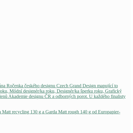
vydána Ročenka českého designu Czech Grand Design mapující to
 roku, Módní designér/ka roku, Designér/ka šperku roku, Grafický
 členů Akademie designu ČR a odborných porot. U každého finalisty
a Matt recycling 130 g a Garda Matt rough 140 g od Europapier-