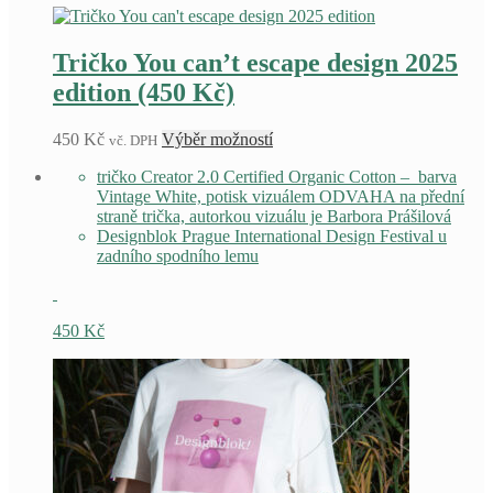
Tričko You can’t escape design 2025
edition (450 Kč)
Tento
450
Kč
Výběr možností
vč. DPH
produkt
tričko Creator 2.0
Certified Organic Cotton – barva
má
Vintage White, potisk vizuálem ODVAHA na přední
více
straně trička, autorkou vizuálu je Barbora Prášilová
variant.
Designblok Prague International Design Festival u
Možnosti
zadního spodního lemu
lze
vybrat
na
stránce
450
Kč
produktu