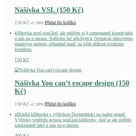
produktu
Nášivka VSL (150 Kč)
150
Kč
Přidat do košíku
vč. DPH
kšiltovka není součástí, ale můžete si jí samostatně koupit také
u nás na e-shopu. Nášivku lze přichytit k čemukoli látkovému
snadným stehem, případně např. na kšilt přilepit textilním
lepidlem.
150
Kč
Nášivka You can’t escape design (150
Kč)
150
Kč
Přidat do košíku
vč. DPH
přírodní kšiltovka s výšivkou Designblok! na zadní straně.
Výšivky vepředu nejsou součástí kšiltovky, dají se ale pořídit
samostatně také u nás na e-shopu.
400
Kč