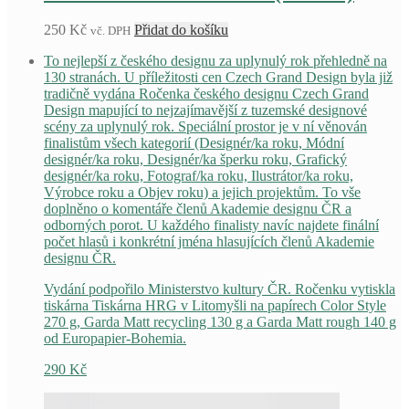
250
Kč
Přidat do košíku
vč. DPH
To nejlepší z českého designu za uplynulý rok přehledně na
130 stranách. U příležitosti cen Czech Grand Design byla již
tradičně vydána Ročenka českého designu Czech Grand
Design mapující to nejzajímavější z tuzemské designové
scény za uplynulý rok. Speciální prostor je v ní věnován
finalistům všech kategorií (Designér/ka roku, Módní
designér/ka roku, Designér/ka šperku roku, Grafický
designér/ka roku, Fotograf/ka roku, Ilustrátor/ka roku,
Výrobce roku a Objev roku) a jejich projektům. To vše
doplněno o komentáře členů Akademie designu ČR a
odborných porot. U každého finalisty navíc najdete finální
počet hlasů i konkrétní jména hlasujících členů Akademie
designu ČR.
Vydání podpořilo Ministerstvo kultury ČR. Ročenku vytiskla
tiskárna Tiskárna HRG v Litomyšli na papírech Color Style
270 g, Garda Matt recycling 130 g a Garda Matt rough 140 g
od Europapier-Bohemia.
290
Kč