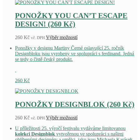
PONOŽKY YOU CAN’T ESCAPE
DESIGN! (260 Kč)
Tento
260
Kč
Výběr možností
vč. DPH
produkt
Ponožky v designu Martiny Černé oslavující 25. ročník
má
Designbloku jsou vyrobeny ve spolupráci s ferdinand. Jedná
více
se tedy o čistě český produkt.
variant.
Možnosti
lze
vybrat
260
Kč
na
stránce
produktu
PONOŽKY DESIGNBLOK (260 Kč)
Tento
260
Kč
Výběr možností
vč. DPH
produkt
U příležitosti 25. výročí festivalu vydáváme limitovanou
má
kolekci Designblok
vytvořenou ve spolupráci s našimi
více
oblíbenými designéry a umělci, jako jsou Michaela Karásek
variant.