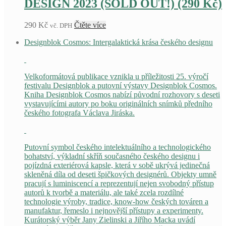
DESIGN 2023 (SOLD OUT!) (290 Kč)
290
Kč
Čtěte více
vč. DPH
Designblok Cosmos: Intergalaktická krása českého designu
Velkoformátová publikace vznikla u příležitosti 25. výročí
festivalu Designblok a putovní výstavy Designblok Cosmos.
Kniha Designblok Cosmos nabízí původní rozhovory s deseti
vystavujícími autory po boku originálních snímků předního
českého fotografa Václava Jiráska.
Putovní symbol českého intelektuálního a technologického
bohatství, výkladní skříň současného českého designu i
pojízdná exteriérová kapsle, která v sobě ukrývá jedinečná
skleněná díla od deseti špičkových designérů. Objekty umně
pracují s luminiscencí a reprezentují nejen svobodný přístup
autorů k tvorbě a materiálu, ale také zcela rozdílné
technologie výroby, tradice, know-how českých továren a
manufaktur, řemeslo i nejnovější přístupy a experimenty.
Kurátorský výběr Jany Zielinski a Jiřího Macka uvádí