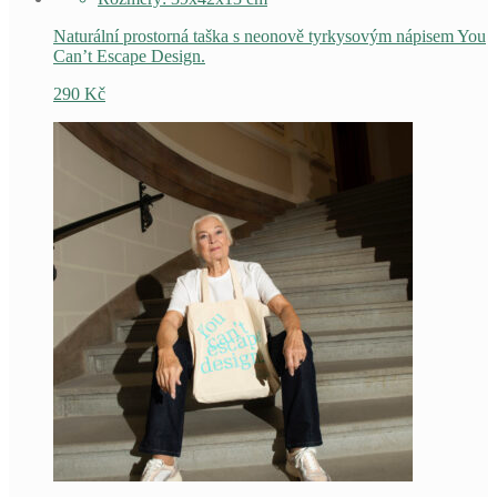
Naturální prostorná taška s neonově tyrkysovým nápisem You
Can’t Escape Design.
290
Kč