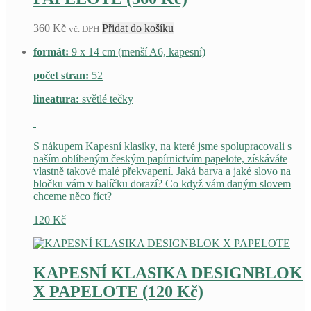
360
Kč
Přidat do košíku
vč. DPH
formát:
9 x 14 cm (menší A6, kapesní)
počet stran:
52
lineatura:
světlé tečky
S nákupem Kapesní klasiky, na které jsme spolupracovali s
naším oblíbeným českým papírnictvím papelote, získáváte
vlastně takové malé překvapení. Jaká barva a jaké slovo na
bločku vám v balíčku dorazí? Co když vám daným slovem
chceme něco říct?
120
Kč
KAPESNÍ KLASIKA DESIGNBLOK
X PAPELOTE (120 Kč)