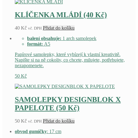
na
stránce
KLÍČENKA MLÁDÍ (40 Kč)
produktu
40
Kč
Přidat do košíku
vč. DPH
balení obsahuje
:
1 arch samolepek
formát:
A5
Papírové samolepky, které vybízejí k vlastní kreativitě.
Napište si na ně cokoliv, co chcete, milujete, potřebujete,
nezapomenete.
50
Kč
SAMOLEPKY DESIGNBLOK X
PAPELOTE (50 Kč)
50
Kč
Přidat do košíku
vč. DPH
obvod gumičky
: 17 cm