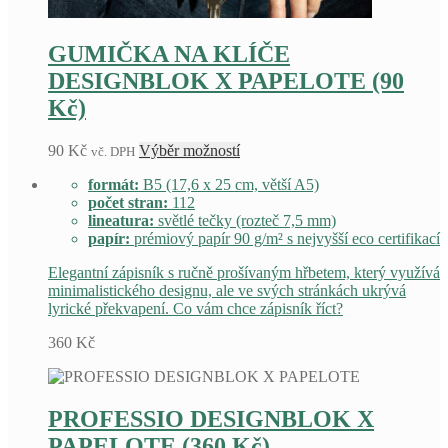
GUMIČKA NA KLÍČE
DESIGNBLOK X PAPELOTE (90
Kč)
Tento
90
Kč
Výběr možností
vč. DPH
produkt
formát:
B5 (17,6 x 25 cm, větší A5)
má
počet stran:
112
více
lineatura:
světlé tečky (rozteč 7,5 mm)
variant.
papír:
prémiový papír 90 g/m² s nejvyšší eco certifikací
Možnosti
lze
Elegantní zápisník s ručně prošívaným hřbetem, který využívá
vybrat
minimalistického designu, ale ve svých stránkách ukrývá
na
lyrické překvapení. Co vám chce zápisník říct?
stránce
produktu
360
Kč
PROFESSIO DESIGNBLOK X
PAPELOTE (360 Kč)