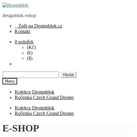
Přeskočit
Přejít
na
k
designblok eshop
navigaci
obsahu
webu
Zpět na Designblok.cz
Kontakt
0 položek
(Kč)
(€)
($)
Hledat:
Menu
Kolekce Designblok
Ročenka Czech Grand Design
Kolekce Designblok
Ročenka Czech Grand Design
E-SHOP