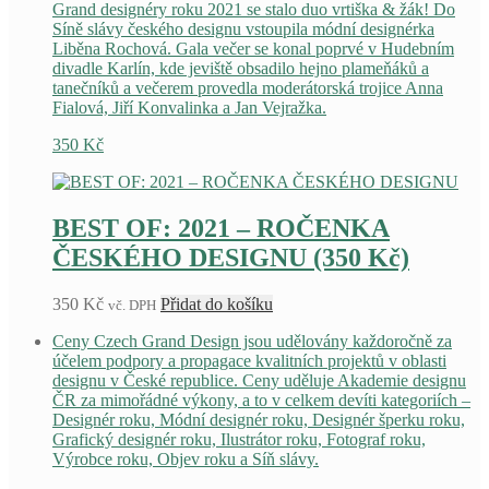
Grand designéry roku 2021 se stalo duo vrtiška & žák! Do
Síně slávy českého designu vstoupila módní designérka
Liběna Rochová. Gala večer se konal poprvé v Hudebním
divadle Karlín, kde jeviště obsadilo hejno plameňáků a
tanečníků a večerem provedla moderátorská trojice Anna
Fialová, Jiří Konvalinka a Jan Vejražka.
350
Kč
BEST OF: 2021 – ROČENKA
ČESKÉHO DESIGNU (350 Kč)
350
Kč
Přidat do košíku
vč. DPH
Ceny Czech Grand Design jsou udělovány každoročně za
účelem podpory a propagace kvalitních projektů v oblasti
designu v České republice. Ceny uděluje Akademie designu
ČR za mimořádné výkony, a to v celkem devíti kategoriích –
Designér roku, Módní designér roku, Designér šperku roku,
Grafický designér roku, Ilustrátor roku, Fotograf roku,
Výrobce roku, Objev roku a Síň slávy.