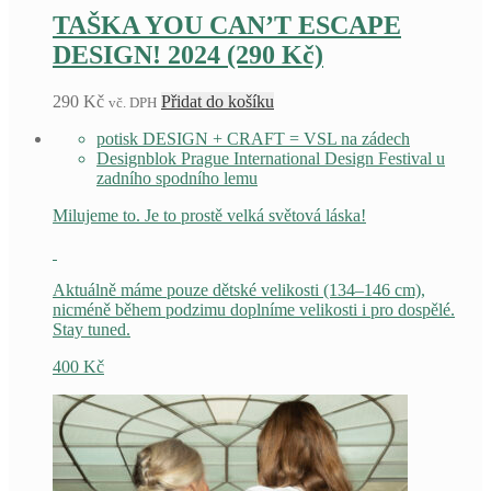
TAŠKA YOU CAN’T ESCAPE
DESIGN! 2024 (290 Kč)
290
Kč
Přidat do košíku
vč. DPH
potisk DESIGN + CRAFT = VSL na zádech
Designblok Prague International Design Festival u
zadního spodního lemu
Milujeme to. Je to prostě velká světová láska!
Aktuálně máme pouze dětské velikosti (134–146 cm),
nicméně během podzimu doplníme velikosti i pro dospělé.
Stay tuned.
400
Kč