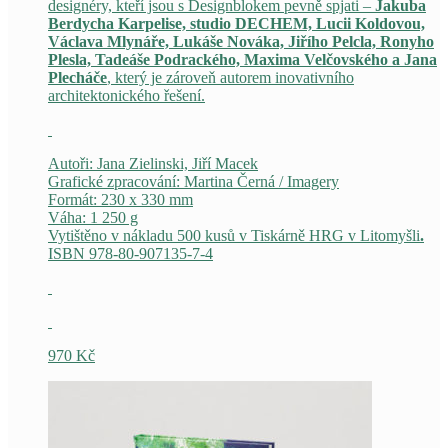
designéry, kteří jsou s Designblokem pevně spjati –
Jakuba
Berdycha Karpelise, studio DECHEM, Lucii Koldovou,
Václava Mlynáře, Lukáše Nováka, Jiřího Pelcla, Ronyho
Plesla, Tadeáše Podrackého, Maxima Velčovského a Jana
Plecháče
, který je zároveň autorem inovativního
architektonického řešení.
Autoři: Jana Zielinski, Jiří Macek
Grafické zpracování: Martina Černá / Imagery
Formát: 230 x 330 mm
Váha: 1 250 g
Vytištěno v nákladu 500 kusů v Tiskárně HRG v Litomyšli
.
ISBN 978-80-907135-7-4
970
Kč