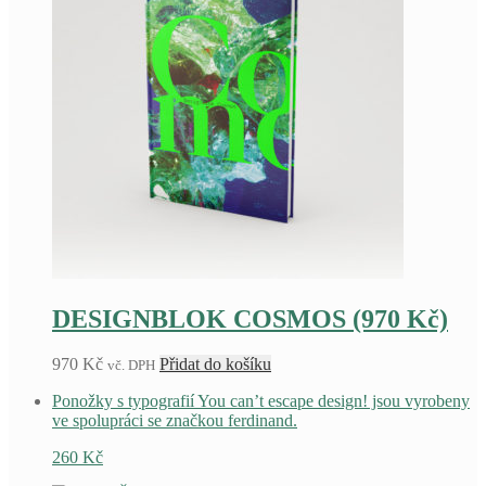
DESIGNBLOK COSMOS (970 Kč)
970
Kč
Přidat do košíku
vč. DPH
Ponožky s typografií You can’t escape design! jsou vyrobeny
ve spolupráci se značkou ferdinand.
260
Kč