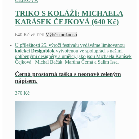
TRIKO S KOLÁŽÍ: MICHAELA
KARÁSEK ČEJKOVÁ (640 Kč)
Tento
640
Kč
Výběr možností
vč. DPH
produkt
U příležitosti 25. výročí festivalu vydáváme limitovanou
má
kolekci Designblok
vytvořenou ve spolupráci s našimi
více
oblíbenými designéry a umělci, jako jsou Michaela Karásek
variant.
Čejková, Michal Bačák, Martina Černá a Salim Issa.
Možnosti
lze
Černá prostorná taška s neonově zeleným
vybrat
na
nápisem.
stránce
produktu
370
Kč