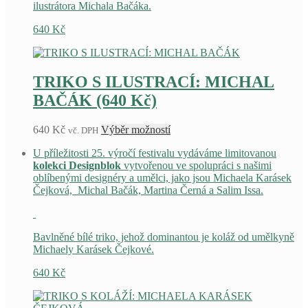
ilustrátora Michala Bačáka.
produktu
640
Kč
TRIKO S ILUSTRACÍ: MICHAL
BAČÁK (640 Kč)
Tento
640
Kč
Výběr možností
vč. DPH
produkt
U příležitosti 25. výročí festivalu vydáváme limitovanou
má
kolekci Designblok
vytvořenou ve spolupráci s našimi
více
oblíbenými designéry a umělci, jako jsou Michaela Karásek
variant.
Čejková, Michal Bačák, Martina Černá a Salim Issa.
Možnosti
lze
vybrat
na
Bavlněné bílé triko, jehož dominantou je koláž od umělkyně
stránce
Michaely Karásek Čejkové.
produktu
640
Kč