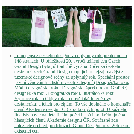
To nejlepší z českého designu za uplynulý rok přehledně na
148 stranách. U příležitosti 20. výročí udílení cen Czech
Grand Design byla již tradičně vydána Ročenka českého
designu Czech Grand Design mapující to nejzajímavější z
tuzemské designové scény za uplynulý rok. Speciální prostor
je v ní věnován finalistům všech kategorií (Designér/ka roku,
Módní designér/ka roku, Designér/ka šperku roku, Grafický
designér/ka roku, Fotograf/ka roku, Ilustrátor/ka roku,
Výrobce roku a Objev roku a nově také Interiérový
designér/ka) a jejich projektům. To vše doplněno o komentáře
členů Akademie designu ČR a odborných porot. U každého
finalisty navíc najdete finální počet hlasů i konkrétní jména
hlasujících členů Akademie designu ČR. Současně zde
naleznete přehled předchozích Grand Designérů za 20ti letou
existenci cen