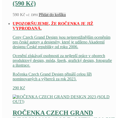
(590 Kč)
590
Kč
Přidat do košíku
vč. DPH
UPOZORŇUJEME, ŽE ROČENKA JE JIŽ
VYPRODANÁ.
Ceny Czech Grand Design jsou nejprestižnějším oceněním
pro české autory a designéry, které je udíleno Akademií
designu České republiky od roku 2006.
Ocenění získávají osobnosti za nejlepší práce v oborech
produktový design, móda, šperk, grafický design, fotografie
a ilustrace.
Ročenka Czech Grand Design přináší celou šíři
nominovaných a výherců za rok 2023.
290
Kč
ROČENKA CZECH GRAND