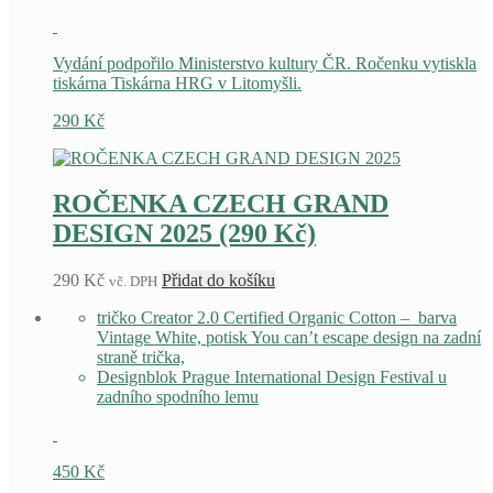
Vydání podpořilo Ministerstvo kultury ČR. Ročenku vytiskla
tiskárna Tiskárna HRG v Litomyšli.
290
Kč
ROČENKA CZECH GRAND
DESIGN 2025 (290 Kč)
290
Kč
Přidat do košíku
vč. DPH
tričko Creator 2.0
Certified Organic Cotton – barva
Vintage White, potisk You can’t escape design na zadní
straně trička,
Designblok Prague International Design Festival u
zadního spodního lemu
450
Kč