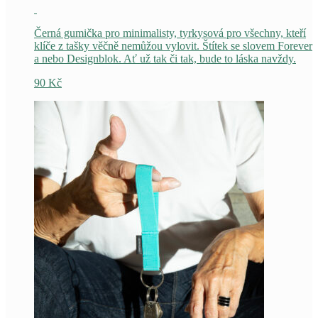
Černá gumička pro minimalisty, tyrkysová pro všechny, kteří
klíče z tašky věčně nemůžou vylovit. Štítek se slovem Forever
a nebo Designblok. Ať už tak či tak, bude to láska navždy.
90
Kč