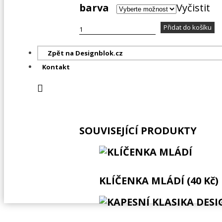
barva
Vyčistit
GUMIČKA
Přidat do košíku
NA
KLÍČE
Zpět na Designblok.cz
DESIGNBLOK
Kontakt
X
PAPELOTE
množství
SOUVISEJÍCÍ PRODUKTY
KLÍČENKA MLÁDÍ (40 Kč)