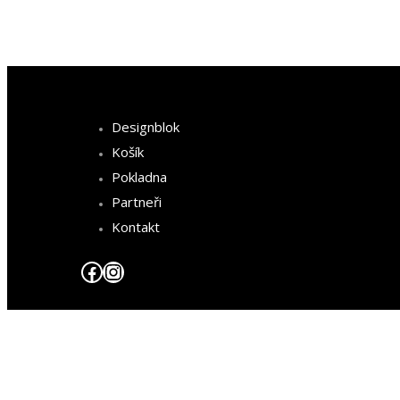
Designblok
Košík
Pokladna
Partneři
Kontakt
Facebook
Instagram
Všeobecné
obchodní
podmínky
Zásady ochrany