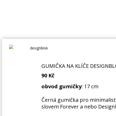
Přeskočit
Přejít
na
k
navigaci
obsahu
webu
GUMIČKA NA KLÍČE DESIGNBL
90
Kč
obvod gumičky
: 17 cm
Černá gumička pro minimalisty,
slovem Forever a nebo Designbl