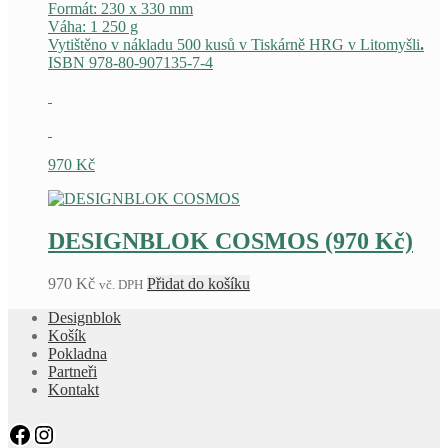
Formát: 230 x 330 mm
Váha: 1 250 g
Vytištěno v nákladu 500 kusů v Tiskárně HRG v Litomyšli
.
ISBN 978-80-907135-7-4
970
Kč
DESIGNBLOK COSMOS (970 Kč)
970
Kč
Přidat do košíku
vč. DPH
Designblok
Košík
Pokladna
Partneři
Kontakt
Facebook
Instagram