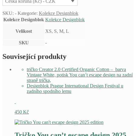
Česká koruna (Kč) - CZK
ZÁDECH
množství
SKU:
-
Kategorie:
Kolekce Designblok
Kolekce Designblok
Kolekce Designblok
Velikost
XS, S, M, L
SKU
-
Související produkty
tričko Creator 2.0
Certified Organic Cotton – barva
Vintage White, potisk You can’t escape design na zadní
straně trička,
Designblok Prague International Design Festival u
zadního spodního lemu
450
Kč
Tričko You can’t escape design 2025