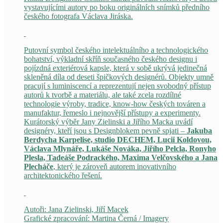
vystavujícími autory po boku originálních snímků předního
českého fotografa Václava Jiráska.
Putovní symbol českého intelektuálního a technologického
bohatství, výkladní skříň současného českého designu i
pojízdná exteriérová kapsle, která v sobě ukrývá jedinečná
skleněná díla od deseti špičkových designérů. Objekty umně
pracují s luminiscencí a reprezentují nejen svobodný přístup
autorů k tvorbě a materiálu, ale také zcela rozdílné
technologie výroby, tradice, know-how českých továren a
manufaktur, řemeslo i nejnovější přístupy a experimenty.
Kurátorský výběr Jany Zielinski a Jiřího Macka uvádí
designéry, kteří jsou s Designblokem pevně spjati –
Jakuba
Berdycha Karpelise, studio DECHEM, Lucii Koldovou,
Václava Mlynáře, Lukáše Nováka, Jiřího Pelcla, Ronyho
Plesla, Tadeáše Podrackého, Maxima Velčovského a Jana
Plecháče
, který je zároveň autorem inovativního
architektonického řešení.
Autoři: Jana Zielinski, Jiří Macek
Grafické zpracování: Martina Černá / Imagery