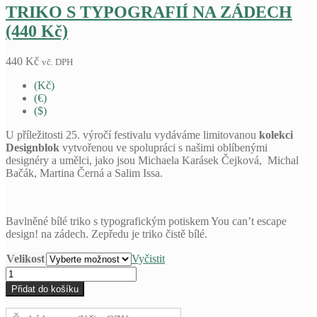
TRIKO S TYPOGRAFIÍ NA ZÁDECH
(440 Kč)
440
Kč
vč. DPH
(Kč)
(€)
($)
U příležitosti 25. výročí festivalu vydáváme limitovanou
kolekci
Designblok
vytvořenou ve spolupráci s našimi oblíbenými
designéry a umělci, jako jsou Michaela Karásek Čejková, Michal
Bačák, Martina Černá a Salim Issa.
Bavlněné bílé triko s typografickým potiskem You can’t escape
design! na zádech. Zepředu je triko čistě bílé.
Velikost
Vyčistit
TRIKO
S
Přidat do košíku
TYPOGRAFIÍ
NA