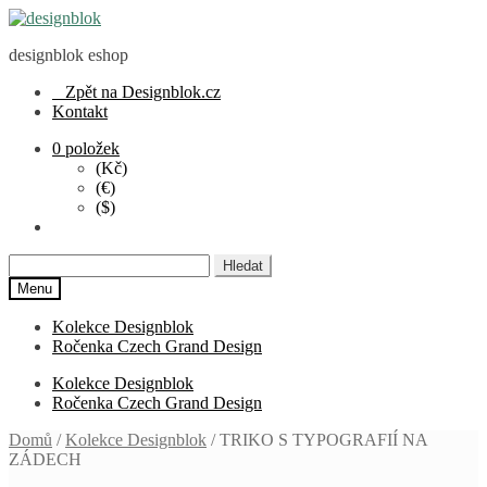
Přeskočit
Přejít
na
k
designblok eshop
navigaci
obsahu
webu
Zpět na Designblok.cz
Kontakt
0 položek
(Kč)
(€)
($)
Hledat:
Menu
Kolekce Designblok
Ročenka Czech Grand Design
Kolekce Designblok
Ročenka Czech Grand Design
Domů
/
Kolekce Designblok
/
TRIKO S TYPOGRAFIÍ NA
ZÁDECH