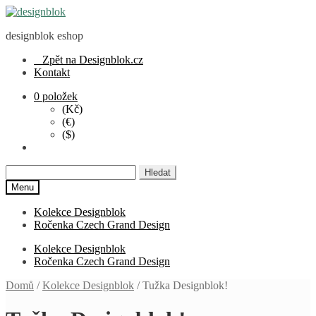
Přeskočit
Přejít
na
k
designblok eshop
navigaci
obsahu
webu
Zpět na Designblok.cz
Kontakt
0 položek
(Kč)
(€)
($)
Hledat:
Menu
Kolekce Designblok
Ročenka Czech Grand Design
Kolekce Designblok
Ročenka Czech Grand Design
Domů
/
Kolekce Designblok
/
Tužka Designblok!