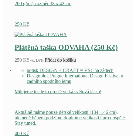
200 g/m2, rozměr 38 x 42 cm
variant.
Možnosti
lze
vybrat
250
Kč
na
stránce
produktu
Plátěná taška ODVAHA (250 Kč)
250
Kč
Přidat do košíku
vč. DPH
potisk DESIGN + CRAFT = VSL na zádech
Designblok Prague International Design Festival u
zadního spodního lemu
Milujeme to. Je to prostě velká světová láska!
Aktuálně máme pouze dětské velikosti (134–146 cm),
nicméně během podzimu doplníme velikosti i pro dospělé.
Stay tuned.
400
Kč