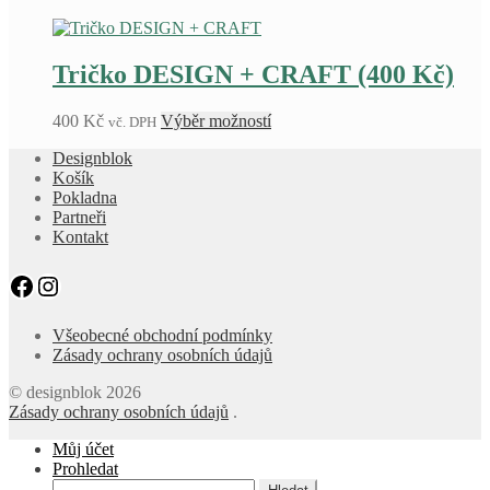
Tričko DESIGN + CRAFT (400 Kč)
Tento
400
Kč
Výběr možností
vč. DPH
produkt
Designblok
má
Košík
více
Pokladna
variant.
Partneři
Možnosti
Kontakt
lze
vybrat
na
Facebook
Instagram
stránce
produktu
Všeobecné obchodní podmínky
Zásady ochrany osobních údajů
© designblok 2026
Zásady ochrany osobních údajů
.
Můj účet
Prohledat
Hledat: