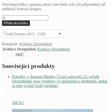
Obyčejná tužka s gumou, která vám bude celý rok připomínat váš
oblíbený festival designu.
Tužka
Designblok!
Přidat do košíku
množství
Česká koruna (Kč) - CZK
Kategorie:
Kolekce Designblok
Kolekce Designblok
Kolekce Designblok
SKU
-
Související produkty
Ponožky v designu Martiny Černé oslavující 25. ročník
Designbloku jsou vyrobeny ve spolupráci s ferdinand. Jedná
se tedy o čistě český produkt.
260
Kč