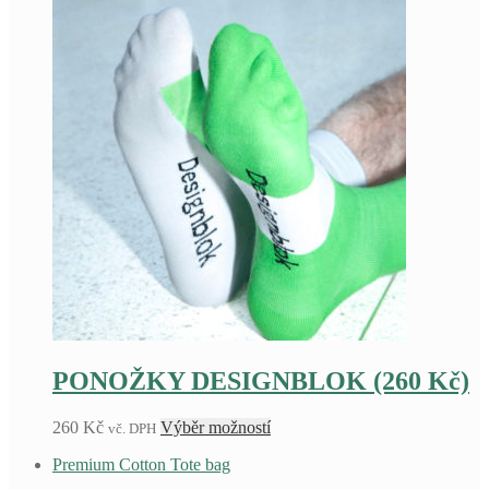
PONOŽKY DESIGNBLOK (260 Kč)
Tento
260
Kč
Výběr možností
vč. DPH
produkt
Premium Cotton Tote bag
má
více